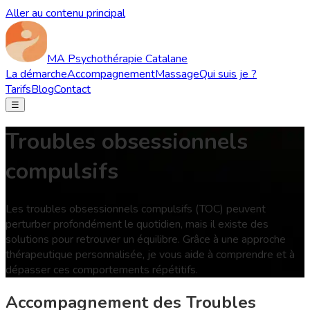
Aller au contenu principal
MA Psychothérapie Catalane
La démarche
Accompagnement
Massage
Qui suis je ?
Tarifs
Blog
Contact
☰
Troubles obsessionnels
compulsifs
Les troubles obsessionnels compulsifs (TOC) peuvent
perturber profondément le quotidien, mais il existe des
solutions pour retrouver un équilibre. Grâce à une approche
thérapeutique personnalisée, je vous aide à comprendre et à
dépasser ces comportements répétitifs.
Accompagnement des Troubles